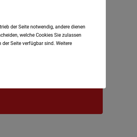
St.
Pölten-
Land
trieb der Seite notwendig, andere dienen
Tulln
tscheiden, welche Cookies Sie zulassen
 der Seite verfügbar sind. Weitere
Waidho
an
Jobfinder.
der
 E-Mail.
Thaya
Waidho
an
der
Ybbs
Wiener
Neusta