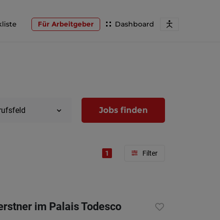
liste
Für Arbeitgeber
Dashboard
Jobs finden
rufsfeld
1
Region
Wien
erstner im Palais Todesco
Niederöst