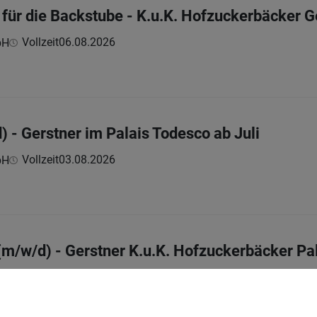
 für die Backstube - K.u.K. Hofzuckerbäcker G
Vollzeit
06.08.2026
bH
 - Gerstner im Palais Todesco ab Juli
Vollzeit
03.08.2026
bH
 (m/w/d) - Gerstner K.u.K. Hofzuckerbäcker Pa
Vollzeit
27.07.2026
bH