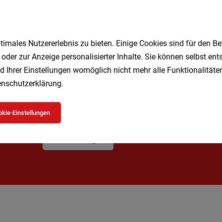
1
imales Nutzererlebnis zu bieten. Einige Cookies sind für den Be
 oder zur Anzeige personalisierter Inhalte. Sie können selbst en
d Ihrer Einstellungen womöglich nicht mehr alle Funktionalitäten
nschutzerklärung
.
Speichere deine Suche als 
Erhalte alle neuen Stellenangebote automatisch per
kie-Einstellungen
Jetzt anlegen