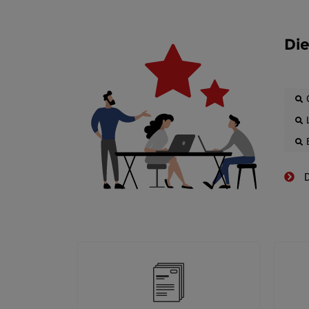
Die
D