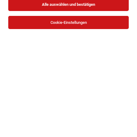
Alle auswählen und bestätigen
Cookie-Einstellungen
IT-Applikations-/Benutzer*innenbetreuung
Wien
28.07.2026
Teilzeit | befristet
Universität Wien
Ihr persönlicher Wirkungsraum:
Biomedizinische:r Analytiker:in für das
medizinisch-chemische Labor - 30-40h /
Woche