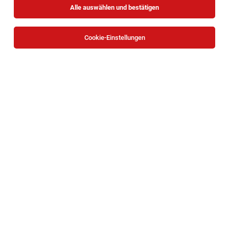
Alle auswählen und bestätigen
Cookie-Einstellungen
Pflanzenexperte (alle Geschlechter)
Klosterneuburg
03.08.2026
Vollzeit
OBI Bau- und Heimwerkermärkte
Ihre Aufgaben:
Verkäufer Garten, Gartenmaschinen und
Saisonware (alle Geschlechter)
Stoob Süd
03.08.2026
Vollzeit