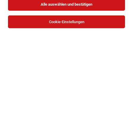
Alle auswählen und bestätigen
Cookie-Einstellungen
Pflanzenexperte (alle Geschlechter)
Klosterneuburg
03.08.2026
Vollzeit
OBI Bau- und Heimwerkermärkte
Ihre Aufgaben:
Verkäufer Garten, Gartenmaschinen und
Saisonware (alle Geschlechter)
Stoob Süd
03.08.2026
Vollzeit