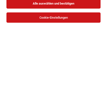
Alle auswählen und bestätigen
Sortieren
30 Jobs
Cookie-Einstellungen
TOP-JOB
Behindertenbetreuer*in | Wohnhaus
Unternalb (WG 2 + 3) - Weinviertel
Unternalb
03.08.2026
Vollzeit | Teilzeit
Caritas Wien
Deine Aufgaben