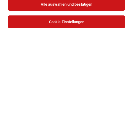
Alle auswählen und bestätigen
Sortieren
30 Jobs
Cookie-Einstellungen
Kellner mit Inkasso (m/w/d)
Vösendorf
04.08.2026
Teilzeit
ISS Austria Holding GmbH
IHR PROFIL