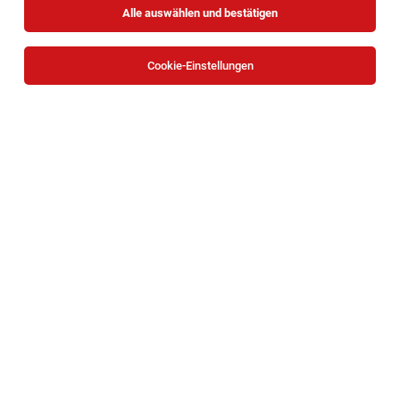
Alle auswählen und bestätigen
Cookie-Einstellungen
Die Stellenanzeige
Fachberater/in im Verkauf für die
Fachabteilung HOLZ/BAUELEMENTE (m/w)
in
Wien
bei
BAUHAUS Depot GmbH ist leider nicht mehr verfügbar
oder wurde neu ausgeschrieben.
Zum Firmenprofil
TOP-JOB
DGKP* | Pflege Zuhause Neunkirchen
Neunkirchen
05.08.2026
Teilzeit
Caritas Wien