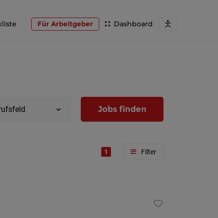
liste
Für Arbeitgeber
Dashboard
Jobs finden
rufsfeld
1
Region
Wien
Niederöst