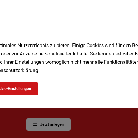
t
Vollzeit
05.08.2026
na
erer Hotels eine einzigartige Geschichte erzählt.
imales Nutzererlebnis zu bieten. Einige Cookies sind für den Be
1
 oder zur Anzeige personalisierter Inhalte. Sie können selbst en
d Ihrer Einstellungen womöglich nicht mehr alle Funktionalitäten
nschutzerklärung
.
kie-Einstellungen
Speichere deine Suche als 
Erhalte alle neuen Stellenangebote automatisch per
Jetzt anlegen