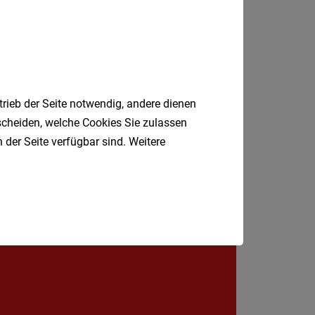
St.
Pölten-
Wien
Land
Tulln
Waidho
trieb der Seite notwendig, andere dienen
tscheiden, welche Cookies Sie zulassen
an
 der Seite verfügbar sind. Weitere
der
Thaya
Waidho
an
Jobfinder.
der
 E-Mail.
Ybbs
Wiener
Neusta