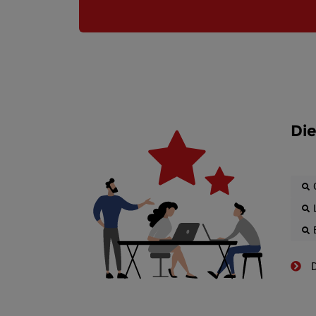
Die
D