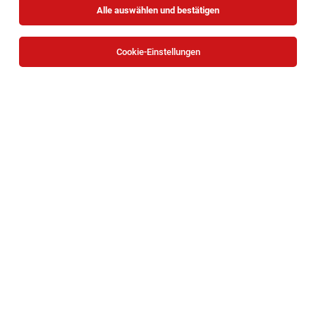
Alle auswählen und bestätigen
Sortieren
30 Jobs
Cookie-Einstellungen
TOP-JOB
BACKBOX- & Regalbetreuer (m/w/d)
Mariazeller Straße 81, 3100 Sankt Pölten
St. Pölten
07.08.2026
Teilzeit | Geringfügig
HOFER KG
Aufgaben, die mich erwarten