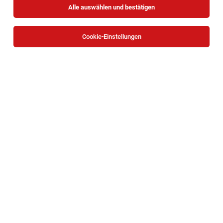
Alle auswählen und bestätigen
Sortieren
30 Jobs
Cookie-Einstellungen
Koordinator/in
Wien
04.08.2026
Vollzeit
Haberkorn GmbH
Was Sie erwartet