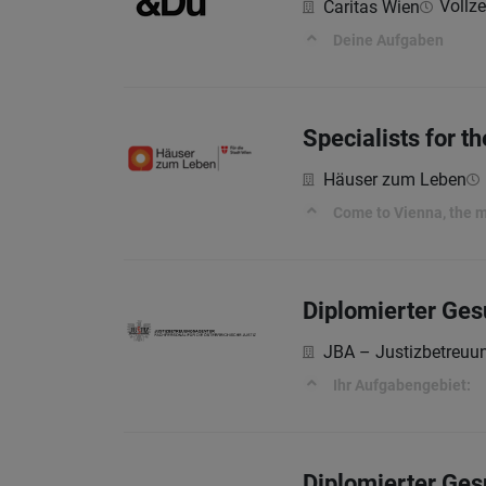
Vollze
Caritas Wien
Deine Aufgaben
Specialists for t
Häuser zum Leben
Come to Vienna, the mo
Diplomierter Ges
JBA – Justizbetreuu
Ihr Aufgabengebiet:
Diplomierter Ges