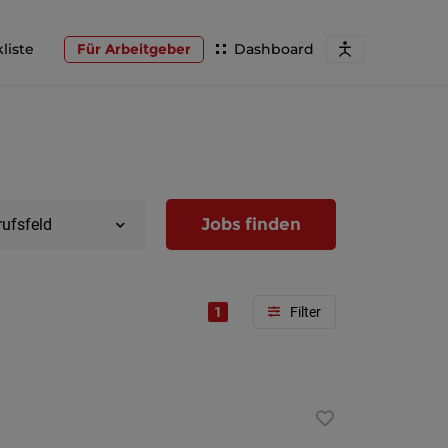
liste
Für Arbeitgeber
Dashboard
Jobs finden
rufsfeld
1
Region
Wien
Niederöst