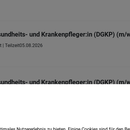
sundheits- und Krankenpfleger:in (DGKP) (m/
t | Teilzeit
05.08.2026
sundheits- und Krankenpfleger:in (DGKP) (m/
2.08.2026
imales Nutzererlebnis zu bieten. Einige Cookies sind für den Be