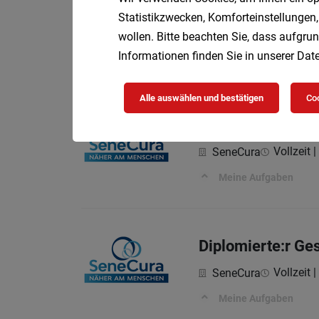
Diplomierte:r Ge
Statistikzwecken, Komforteinstellungen,
Vollzeit |
SeneCura
wollen. Bitte beachten Sie, dass aufgrun
Informationen finden Sie in unserer
Date
Meine Aufgaben
Alle auswählen und bestätigen
Coo
Diplomierte:r Ge
Vollzeit |
SeneCura
Meine Aufgaben
Diplomierte:r Ge
Vollzeit |
SeneCura
Meine Aufgaben