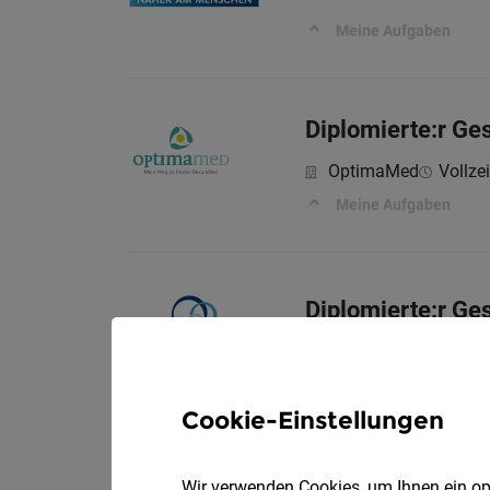
Meine Aufgaben
Diplomierte:r Ge
OptimaMed
Vollzei
Meine Aufgaben
Diplomierte:r Ge
Teilzeit
0
SeneCura
Meine Aufgaben
Cookie-Einstellungen
Wir verwenden Cookies, um Ihnen ein opt