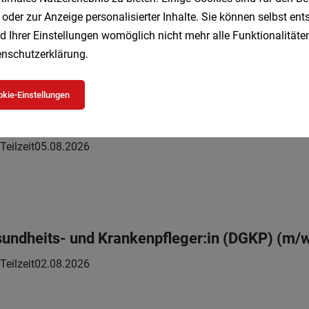
sundheits- und Krankenpfleger:in (DGKP) (m/
 oder zur Anzeige personalisierter Inhalte. Sie können selbst en
 Teilzeit
05.08.2026
d Ihrer Einstellungen womöglich nicht mehr alle Funktionalitäten
nschutzerklärung
.
kie-Einstellungen
sundheits- und Krankenpfleger:in (DGKP) (m/
 Teilzeit
05.08.2026
sundheits- und Krankenpfleger:in (DGKP) (m/
 Teilzeit
02.08.2026