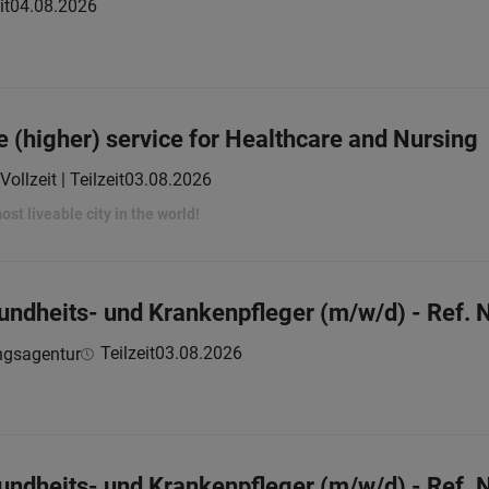
it
04.08.2026
he (higher) service for Healthcare and Nursing
Vollzeit | Teilzeit
03.08.2026
st liveable city in the world!
undheits- und Krankenpfleger (m/w/d) - Ref. 
Teilzeit
03.08.2026
ngsagentur
undheits- und Krankenpfleger (m/w/d) - Ref. 