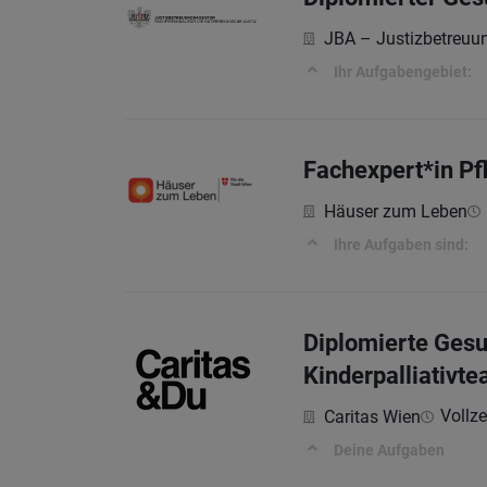
JBA – Justizbetreuu
Ihr Aufgabengebiet:
Fachexpert*in Pf
Häuser zum Leben
Ihre Aufgaben sind:
Diplomierte Gesu
Kinderpalliativ
Vollzei
Caritas Wien
Deine Aufgaben