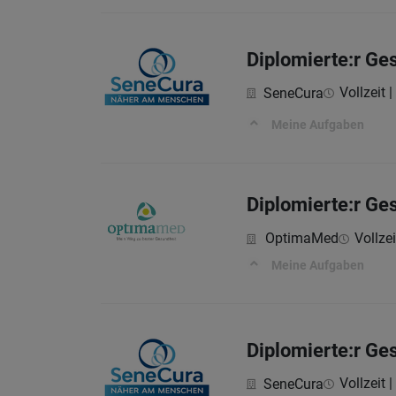
Diplomierte:r Ge
Vollzeit |
SeneCura
Meine Aufgaben
Diplomierte:r Ge
OptimaMed
Vollzei
Meine Aufgaben
Diplomierte:r Ge
Vollzeit |
SeneCura