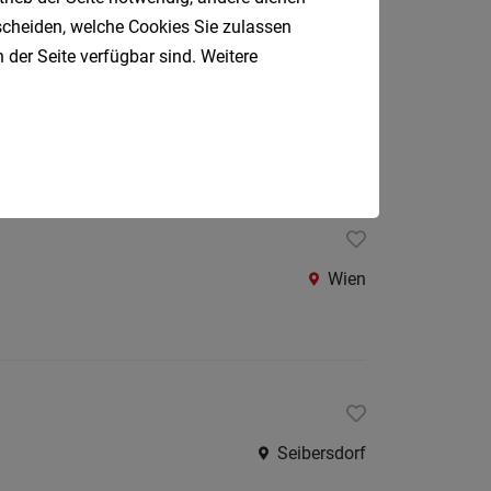
Oberpul
tscheiden, welche Cookies Sie zulassen
 der Seite verfügbar sind. Weitere
Oberwa
Rust
Baden
Österreic
Kärnte
Oberöst
Salzbu
Wien
Steier
Tirol
Vorarlb
Südtirol
Seibersdorf
Internatio