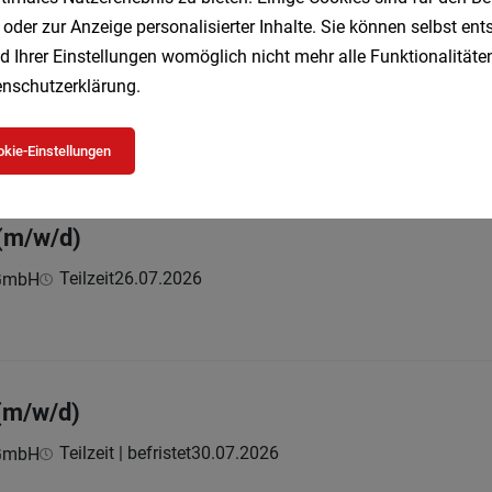
 oder zur Anzeige personalisierter Inhalte. Sie können selbst en
d Ihrer Einstellungen womöglich nicht mehr alle Funktionalitäten
nschutzerklärung
.
(m/w/d)
Vollzeit
04.08.2026
 Baden
kie-Einstellungen
 (m/w/d)
Teilzeit
26.07.2026
 GmbH
(m/w/d)
Teilzeit | befristet
30.07.2026
 GmbH