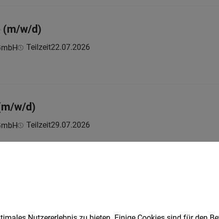
e (m/w/d)
Teilzeit
22.07.2026
 GmbH
(m/w/d)
Teilzeit
29.07.2026
 GmbH
(m/w/d)
Vollzeit
04.08.2026
 GmbH
imales Nutzererlebnis zu bieten. Einige Cookies sind für den Be