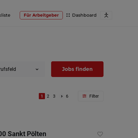
liste
Für Arbeitgeber
Dashboard
Jobs finden
rufsfeld
1
2
3
6
Region
Wien
00 Sankt Pölten
Niederöst