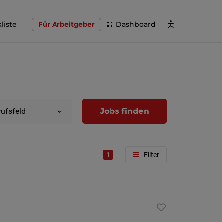
liste
Für Arbeitgeber
Dashboard
Jobs finden
rufsfeld
1
Region
Wien
Niederöst