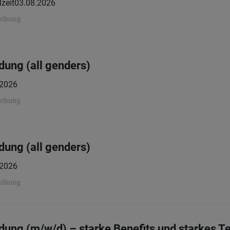
lzeit
03.08.2026
eibung
dung (all genders)
.2026
eibung
dung (all genders)
.2026
eibung
adung (m/w/d) – starke Benefits und starkes 