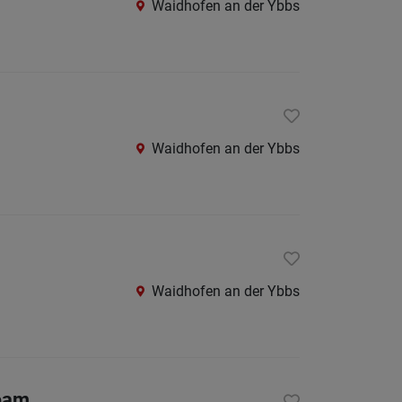
Waidhofen an der Ybbs
Amstet
Baden
bei
Wien
Bruck
Waidhofen an der Ybbs
an
der
Leitha
Gmünd
Gänser
Waidhofen an der Ybbs
Hollab
Horn
Korneu
Team