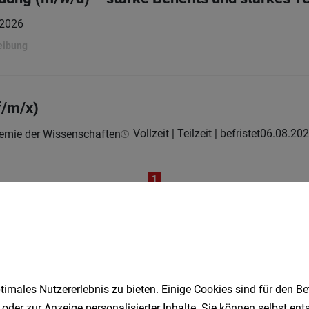
.2026
eibung
f/m/x)
Vollzeit | Teilzeit | befristet
06.08.20
demie der Wissenschaften
1
Speichere deine Suche als 
imales Nutzererlebnis zu bieten. Einige Cookies sind für den Be
Erhalte alle neuen Stellenangebote automatisch per
 oder zur Anzeige personalisierter Inhalte. Sie können selbst en