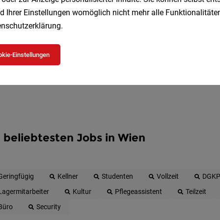
d Ihrer Einstellungen womöglich nicht mehr alle Funktionalitäten
nschutzerklärung
.
Jetzt anlegen
kie-Einstellungen
 beliebtesten Jobs in Wien
Geringfügig
Kellner
Studenten
Vollzeit
DGK
Lagermitarbeiter
Kultur
Pflegeassistent
Teilzeit
Büro
Security