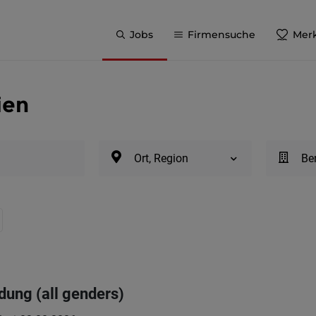
Jobs
Firmensuche
Merk
ien
Ort, Region
Be
dung (all genders)