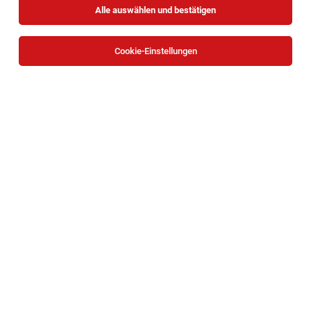
Alle auswählen und bestätigen
Cookie-Einstellungen
Chef de partie (m/w/d) Thermengastronomie
Wien
06.08.2026
Vollzeit
Therme Wien GmbH & Co KG
Ihr Job bei uns:
Demi Chef de Partie (m/w/d)