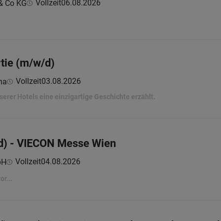
Vollzeit
06.08.2026
& Co KG
tie (m/w/d)
Vollzeit
03.08.2026
na
erer Hotels eine einzigartige Geschichte erzählt.
d) - VIECON Messe Wien
Vollzeit
04.08.2026
bH
r...