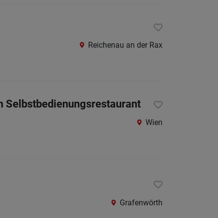
St.
Pölten-
Land
Reichenau an der Rax
Tulln
Waidho
an
der
m Selbstbedienungsrestaurant
Thaya
Wien
Waidho
an
der
Ybbs
Wiener
Neusta
Grafenwörth