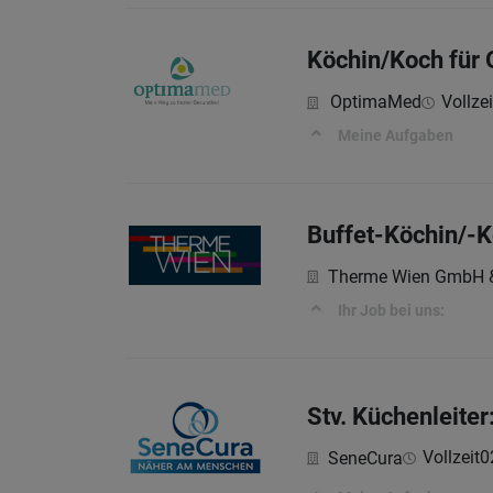
Köchin/Koch für
OptimaMed
Vollzei
Meine Aufgaben
Buffet-Köchin/-K
Therme Wien GmbH 
Ihr Job bei uns:
Stv. Küchenleiter
Vollzeit
0
SeneCura