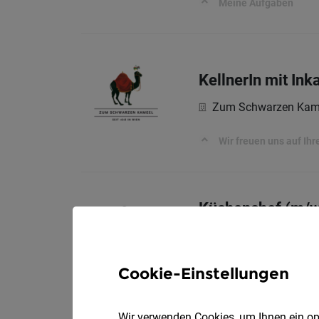
Meine Aufgaben
KellnerIn mit In
Zum Schwarzen Kame
Wir freuen uns auf Ih
Küchenchef (m/w
GMS GOURMET Gm
GOURMET stellt sich vo
Cookie-Einstellungen
Wir verwenden Cookies, um Ihnen ein opt