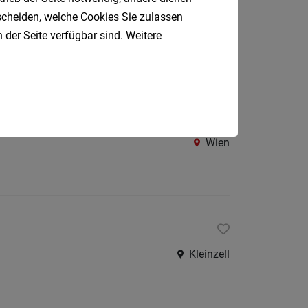
Oberpul
tscheiden, welche Cookies Sie zulassen
Wien
 der Seite verfügbar sind. Weitere
Oberwa
Rust
Österreic
Kärnte
r Rathauskeller
Oberöst
Wien
Salzbu
Steier
Tirol
Vorarlb
Kleinzell
Südtirol
Internatio