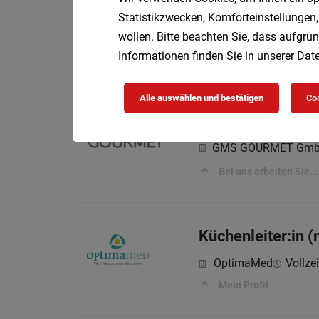
Pastry Commis
Statistikzwecken, Komforteinstellungen,
Almanac Palais Vien
wollen. Bitte beachten Sie, dass aufgrun
Almanac. Wo jedes uns
Informationen finden Sie in unserer
Date
Alle auswählen und bestätigen
Coo
Kellner mit Inkas
GMS GOURMET Gm
Bei uns arbeiten Sie...
Küchenleiter:in 
OptimaMed
Vollzei
Mein Profil