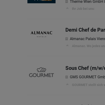
Therme Wien GmbH 
Ihr Job bei uns:
Demi Chef de Par
Almanac Palais Vien
Almanac. Wo jedes uns
Sous Chef (m/w/
GMS GOURMET Gm
GOURMET stellt sich vo