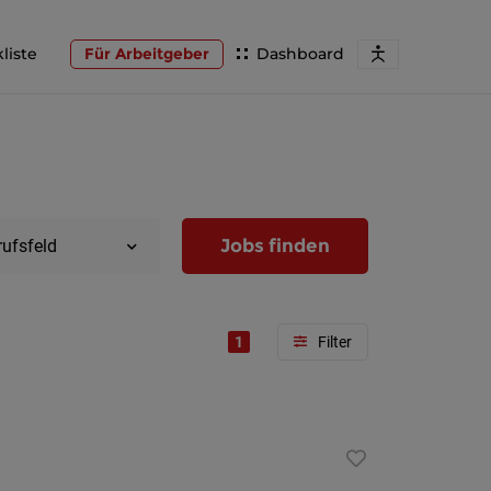
liste
Für Arbeitgeber
Dashboard
Jobs finden
rufsfeld
1
Region
Wien
Niederöst