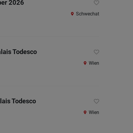
Krems
ber 2026
an
Schwechat
der
Donau
Krems-
Land
alais Todesco
Lilienfe
Wien
Melk
Mistel
Mödlin
Neunki
lais Todesco
Scheib
Wien
St.
Pölten