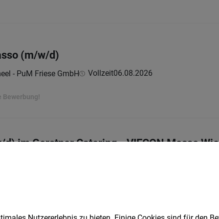
kasso (m/w/d)
Vollzeit
06.08.2026
el - PuM Friese GmbH
re Bewerbung!
/d) im Gerstner Catering - VIECON Messe Wi
Vollzeit
02.08.2026
bH
r...
imales Nutzererlebnis zu bieten. Einige Cookies sind für den Be