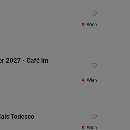
Berufsfeld
Wien
Anstellungsa
Als Jobfinder spe
Jobs
er 2027 - Café im
der
letzten
24
Stunden
Wien
lais Todesco
Wien