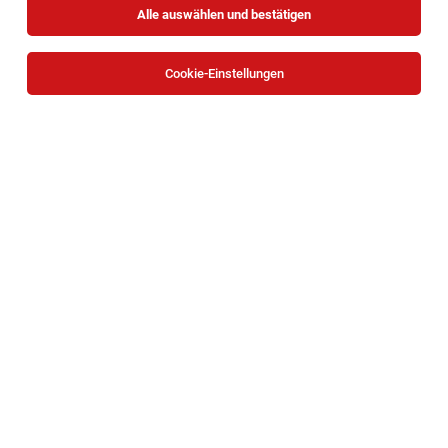
Alle auswählen und bestätigen
Sortieren
30 Jobs
Cookie-Einstellungen
Automatenbestücker:in für Zugcatering
Wien
03.08.2026
Vollzeit
Ankerbrot
Diese Aufgaben begeistern Dich
1