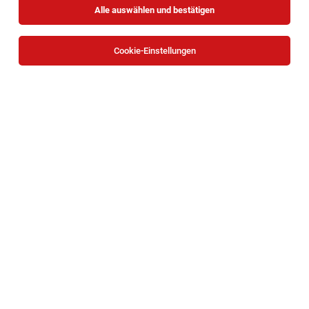
Alle auswählen und bestätigen
Sortieren
30 Jobs
Cookie-Einstellungen
TOP-JOB
DGKP* | Pflege Zuhause Neunkirchen
Neunkirchen
05.08.2026
Teilzeit
Caritas Wien
Deine Aufgaben
TOP-JOB