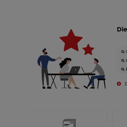
Die
D