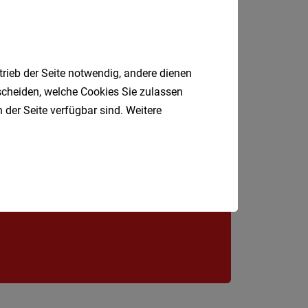
St.
Pölten-
Land
trieb der Seite notwendig, andere dienen
Tulln
tscheiden, welche Cookies Sie zulassen
Waidho
 der Seite verfügbar sind. Weitere
an
der
Jobfinder.
Thaya
 E-Mail.
Waidho
an
der
Ybbs
Wiener
Neusta