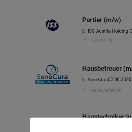
Portier (m/w)
ISS Austria Holding
IHR PROFIL
Hausbetreuer (m
02.08.2026
SeneCura
Meine Aufgaben
Haustechniker:in
Vereinigung von Orde