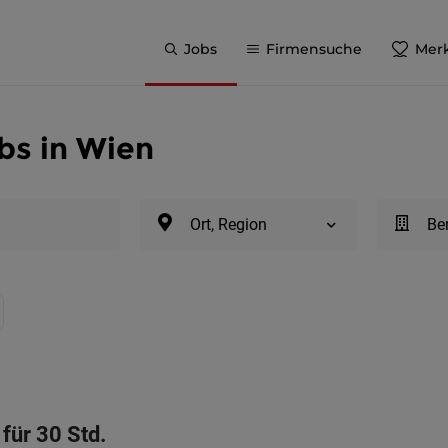
Jobs
Firmensuche
Merk
bs in Wien
Ort, Region
Be
für 30 Std.