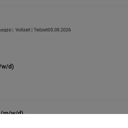
Vollzeit | Teilzeit
05.08.2026
 GmbH
/w/d)
 (m/w/d)
Vollzeit
03.08.2026
nsschulen Österreichs