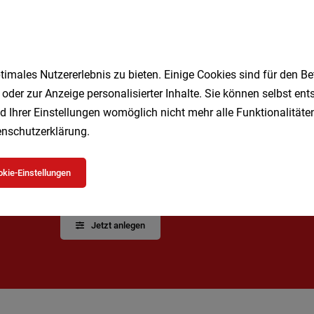
1
imales Nutzererlebnis zu bieten. Einige Cookies sind für den Be
 oder zur Anzeige personalisierter Inhalte. Sie können selbst en
d Ihrer Einstellungen womöglich nicht mehr alle Funktionalitäten
nschutzerklärung
.
Speichere deine Suche als 
kie-Einstellungen
Erhalte alle neuen Stellenangebote automatisch per
Jetzt anlegen