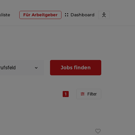
liste
Für Arbeitgeber
Dashboard
Jobs finden
rufsfeld
1
Region
Wien
Niederöst