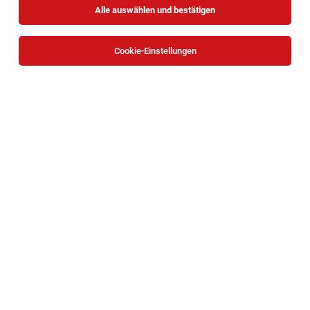
Alle auswählen und bestätigen
Sortieren
30 Jobs
Cookie-Einstellungen
Lehrlinge Betriebslogistik (m/w/d)
Brunn/Geb.
04.08.2026
Vollzeit
XXXLutz KG
Brunn/Geb. | XXXLutz Filiale Brunn/Geb. | Vollzeit
Lehrlinge Betriebslogistik (m/w/d)