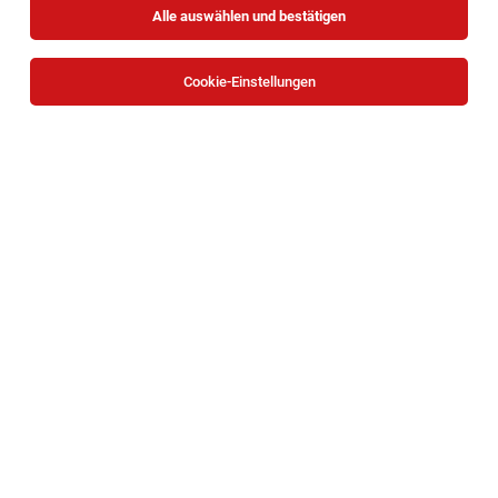
Alle auswählen und bestätigen
Sortieren
30 Jobs
Cookie-Einstellungen
Handwerkliche:r Facharbeiter:in (m/w/d) im
Bereich Brand- und Wasserschadensanierung
Wiener Neudorf
04.08.2026
Vollzeit
Polygon Austria Service GmbH
Deine Aufgaben:
Hausarbeiter:in