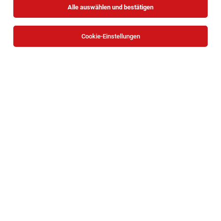
Alle auswählen und bestätigen
Sortieren
30 Jobs
Cookie-Einstellungen
Projektmanager:in
Wien
07.08.2026
Vollzeit
KSV1870
Ihr Aufgabengebiet: