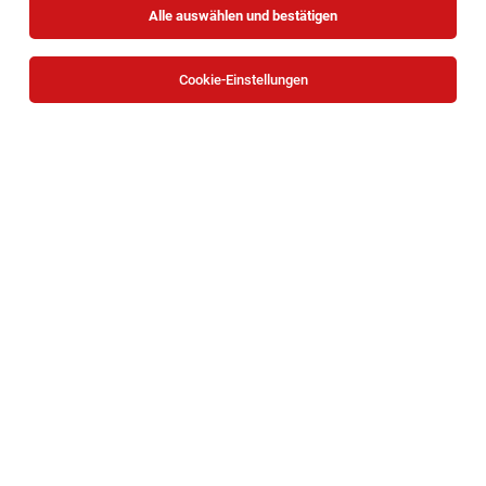
Alle auswählen und bestätigen
Sortieren
30 Jobs
Cookie-Einstellungen
Verkaufsberater m/w/d
Maria Lanzendorf
07.08.2026
Vollzeit
RÖFIX AG
IHR AUFGABENGEBIET