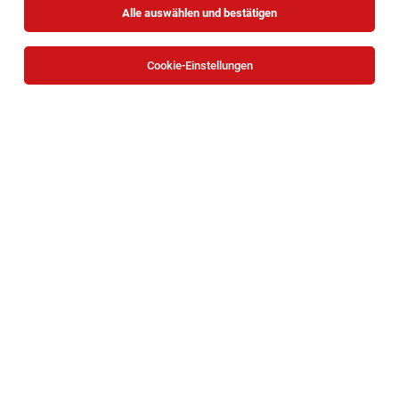
Alle auswählen und bestätigen
Cookie-Einstellungen
Die Stellenanzeige
Bauleitung GU - Hochbau (m/w/d)
in
Wien
bei ÖSTU-STETTIN Hoch- und Tiefbau GmbH ist
leider nicht mehr verfügbar oder wurde neu
ausgeschrieben.
TOP-JOB
Mitarbeiter Verladung (all genders)
Waidhofen an der Ybbs
03.08.2026
Vollzeit
bene
Unternehmensbeschreibung