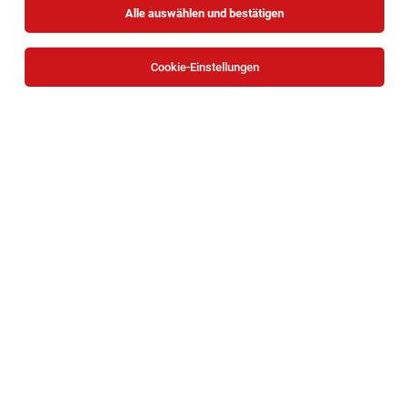
Alle auswählen und bestätigen
Cookie-Einstellungen
Bäcker:in (m/w/d)
Markgrafneusiedl
03.08.2026
Vollzeit
Geier. Die Bäckerei GmbH
Ihre Aufgaben bei uns: