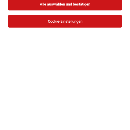
Alle auswählen und bestätigen
Sortieren
30 Jobs
Cookie-Einstellungen
Kalkulation & Ausschreibung im Facility
Management (m/w/d)
Wien, Bad Sauerbrunn
06.08.2026
Vollzeit
Chiffre
Facility Management / Kalkulation / Vertriebssupport