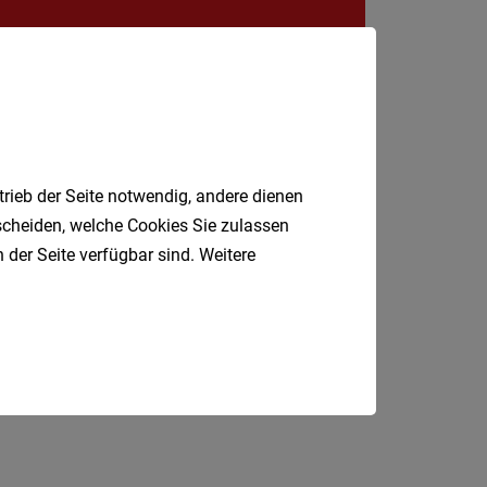
Krems
an
der
Donau
Krems-
Land
trieb der Seite notwendig, andere dienen
Lilienfe
tscheiden, welche Cookies Sie zulassen
Melk
 der Seite verfügbar sind. Weitere
Mistel
Mödlin
Neunki
P
Produktionsmitarbeiter
Fahrer
Marketing
Koch
Scheib
St.
Pölten