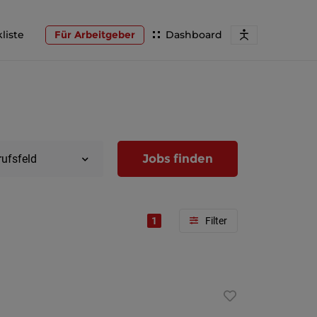
liste
Für Arbeitgeber
Dashboard
Jobs finden
rufsfeld
1
Region
Wien
Niederöst