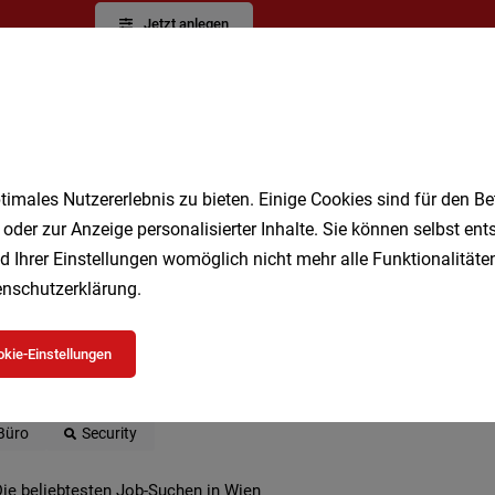
Jetzt anlegen
imales Nutzererlebnis zu bieten. Einige Cookies sind für den Be
 oder zur Anzeige personalisierter Inhalte. Sie können selbst en
d Ihrer Einstellungen womöglich nicht mehr alle Funktionalitäten
 beliebtesten Jobs in Wien
nschutzerklärung
.
kie-Einstellungen
Geringfügig
Kellner
Studenten
Vollzeit
DGK
Lagermitarbeiter
Kultur
Pflegeassistent
Teilzeit
Büro
Security
ie beliebtesten Job-Suchen in Wien