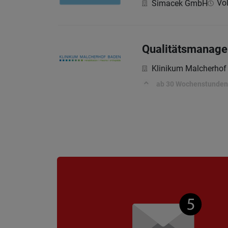
Vol
Simacek GmbH
Qualitätsmanage
Klinikum Malcherhof
ab 30 Wochenstunden