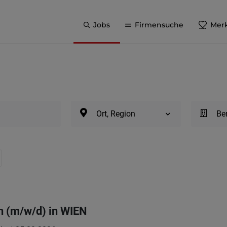
Jobs
Firmensuche
Merk
Ort, Region
Be
in (m/w/d) in WIEN