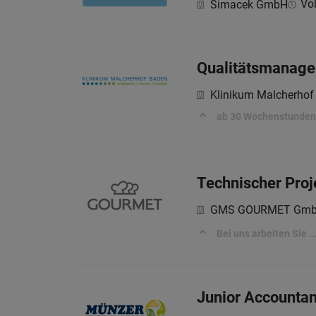
Vol
Simacek GmbH
Qualitätsmanage
Klinikum Malcherhof
ab 30 Wochenstunden
Technischer Pro
GMS GOURMET Gm
Bei uns arbeiten Sie ..
Junior Accountan