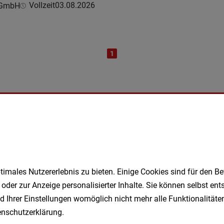
Vollzeit
03.08.2026
e GmbH
1
Speichere deine Suche als 
Erhalte alle neuen Stellenangebote automatisch per
imales Nutzererlebnis zu bieten. Einige Cookies sind für den Be
Jetzt anlegen
 oder zur Anzeige personalisierter Inhalte. Sie können selbst en
d Ihrer Einstellungen womöglich nicht mehr alle Funktionalitäten
nschutzerklärung
.