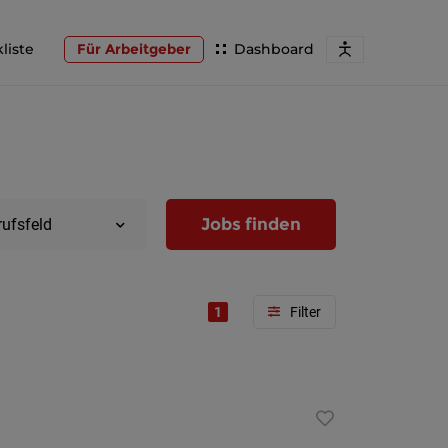
liste
Für Arbeitgeber
Dashboard
Jobs finden
rufsfeld
1
Region
Wien
Niederöst