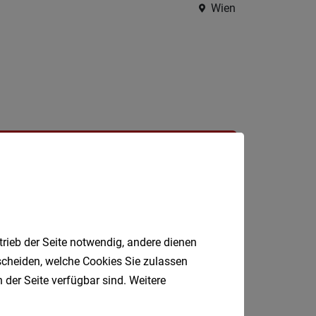
Krems
Wien
an
der
Donau
Krems-
Land
Lilienfe
Melk
Jobfinder.
Mistel
 E-Mail.
Mödlin
Neunki
trieb der Seite notwendig, andere dienen
Scheib
tscheiden, welche Cookies Sie zulassen
 der Seite verfügbar sind. Weitere
St.
Pölten