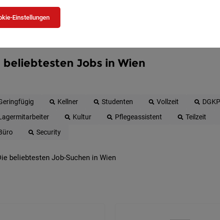
kie-Einstellungen
 beliebtesten Jobs in Wien
Geringfügig
Kellner
Studenten
Vollzeit
DGK
Lagermitarbeiter
Kultur
Pflegeassistent
Teilzeit
Büro
Security
ie beliebtesten Job-Suchen in Wien