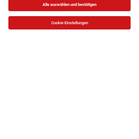
Alle auswählen und bestätigen
Cookie-Einstellungen
Produktionsmitarbeiter*in/ Anlagenführer*in
(m/w/d)
Wien
03.08.2026
Vollzeit
Josef Manner & Comp. AG
Was dich erwartet