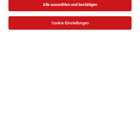
Alle auswählen und bestätigen
Cookie-Einstellungen
Klinisch Praktisches Jahr
Wien
31.07.2026
Vollzeit | befristet
Evangelisches Krankenhaus
Prim. Priv.-Doz. Dr. Peter Peichl, MSc.
Fachärztin*/Facharzt* Anästhesiologie und
Intensivmedizin