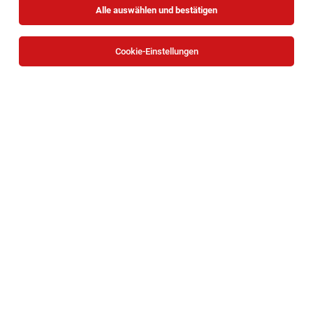
Alle auswählen und bestätigen
Sortieren
30 Jobs
Cookie-Einstellungen
TOP-JOB
Abteilungsleitung Produktion (m/w/d)
Wien
03.08.2026
Vollzeit
Josef Manner & Comp. AG
Was dich erwartet