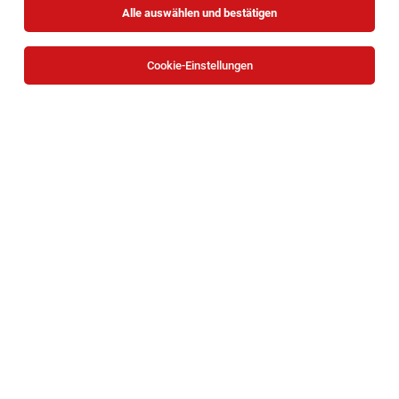
Alle auswählen und bestätigen
Cookie-Einstellungen
BACKBOX- & Regalbetreuer (m/w/d)
Emerich-Berger-Straße 7, 3950 Gmünd
Gmünd
02.08.2026
Teilzeit
HOFER KG
Aufgaben, die mich erwarten