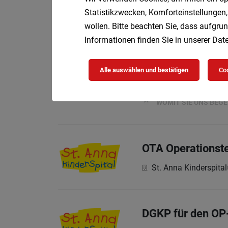
Statistikzwecken, Komforteinstellungen,
Ihre Aufgaben bei uns
wollen. Bitte beachten Sie, dass aufgrun
Informationen finden Sie in unserer
Date
Objektleiter (m/
Alle auswählen und bestätigen
Coo
ISS Austria Holding
WOMIT SIE UNS BEG
OTA Operationste
St. Anna Kinderspital
DGKP für den OP-