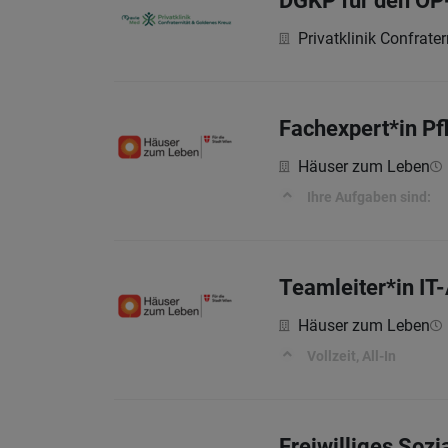
DGKP für den OP
Privatklinik Confrate
Fachexpert*in Pf
Häuser zum Leben
Ihre Aufgaben sind:
Teamleiter*in IT
Häuser zum Leben
Vollzeit, All-In
Freiwilliges Sozi