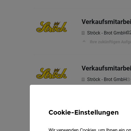
Verkaufsmitarbei
0
Ströck - Brot GmbH
Ihre zukünftigen Auf
Verkaufsmitarbei
Ströck - Brot GmbH
Ihre zukünftigen Auf
Cookie-Einstellungen
Verkaufsmitarbei
Wir verwenden Cookies, um Ihnen ein opt
Geier. Die Bäckerei 