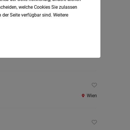
Oberpul
tscheiden, welche Cookies Sie zulassen
 der Seite verfügbar sind. Weitere
Oberwa
Rust
Österreic
Kärnte
Wien
Oberöst
Salzbu
Steier
Tirol
Wien
Vorarlb
Südtirol
Internatio