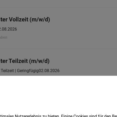
ter Vollzeit (m/w/d)
2.08.2026
gaben
ter Teilzeit (m/w/d)
Teilzeit | Geringfügig
02.08.2026
gaben
ter:in im Bäckereifachgeschäft VZ (m/w/d)
Vollzeit
06.08.2026
imales Nutzererlebnis zu bieten. Einige Cookies sind für den Be
GmbH