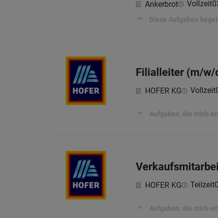
Vollzeit
0
Ankerbrot
Diese Aufgaben begei
Filialleiter (m/w
Vollzeit
HOFER KG
Aufgaben, die mich e
Verkaufsmitarbei
Teilzeit
HOFER KG
Aufgaben, die mich e