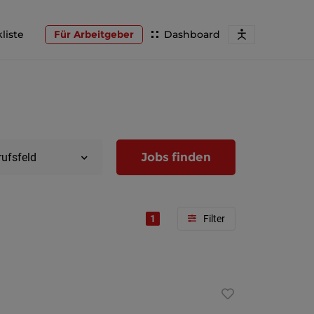
liste
Für Arbeitgeber
Dashboard
Jobs finden
rufsfeld
1
Region
Wien
Niederöst