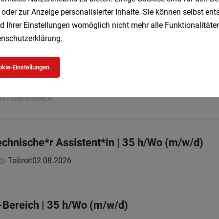
 oder zur Anzeige personalisierter Inhalte. Sie können selbst en
:
d Ihrer Einstellungen womöglich nicht mehr alle Funktionalitäten
nschutzerklärung
.
w/d)
kie-Einstellungen
Vollzeit
03.08.2026
 GmbH
EISTERN KÖNNEN
chnische*r Assistent*in | 35 h/Wo (m/w/d)
Teilzeit
02.08.2026
Bereich | 35 h/Wo (m/w/d)