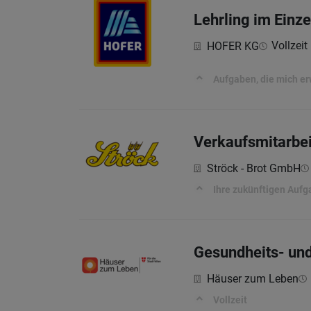
Lehrling im Einz
Vollzeit 
HOFER KG
Aufgaben, die mich e
Verkaufsmitarbei
Ströck - Brot GmbH
Ihre zukünftigen Auf
Gesundheits- un
Häuser zum Leben
Vollzeit