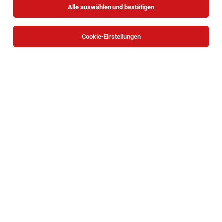
Alle auswählen und bestätigen
Cookie-Einstellungen
Diplomierte Gesundheits- und
Krankenpflegepersonen (w/m/d) Montag bis
Freitag 10 - 30 Stunden / Woche
Wien
05.08.2026
Teilzeit
Wiener Rotes Kreuz
Aufgabenbereiche: