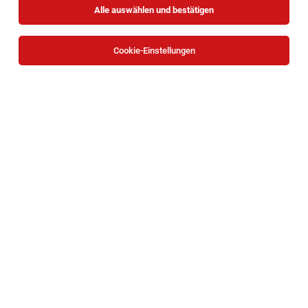
Alle auswählen und bestätigen
Sortieren
30 Jobs
Cookie-Einstellungen
Ärzt:innen für die Arbeitsmedizin Wien und
Wien Umgebung
Wien
02.08.2026
Vollzeit
Wiener Rotes Kreuz
WAS SIND DEINE AUFGABEN?