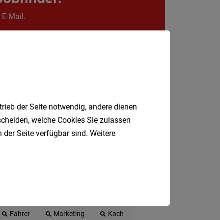
Krems
an
 E-Mail.
der
Donau
Krems-
Land
Lilienfe
trieb der Seite notwendig, andere dienen
Melk
tscheiden, welche Cookies Sie zulassen
Mistel
 der Seite verfügbar sind. Weitere
Mödlin
Neunki
Scheib
St.
t
Produktionsmitarbeiter
Pölten
Fahrer
Marketing
Koch