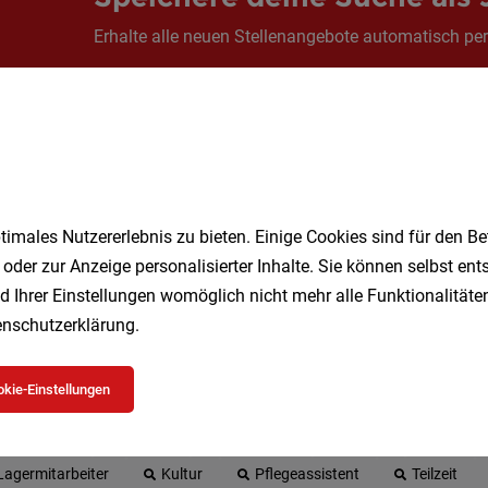
Erhalte alle neuen Stellenangebote automatisch per
Jetzt anlegen
imales Nutzererlebnis zu bieten. Einige Cookies sind für den Be
 oder zur Anzeige personalisierter Inhalte. Sie können selbst en
d Ihrer Einstellungen womöglich nicht mehr alle Funktionalitäten
nschutzerklärung
.
 beliebtesten Jobs in Wien
kie-Einstellungen
Geringfügig
Kellner
Studenten
DGKP
Vollzei
Lagermitarbeiter
Kultur
Pflegeassistent
Teilzeit