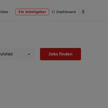
liste
Für Arbeitgeber
Dashboard
Jobs finden
rufsfeld
Region
Wien
Niederöst