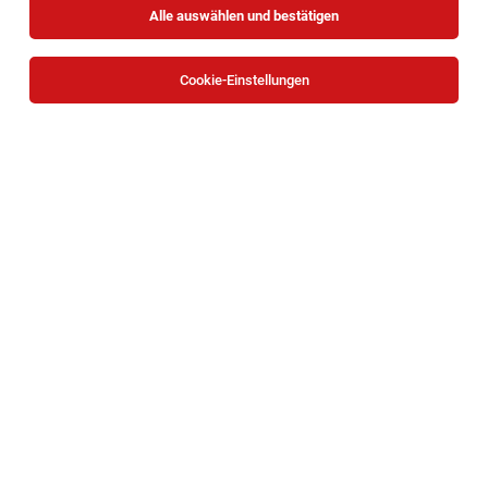
Alle auswählen und bestätigen
Sortieren
30 Jobs
Cookie-Einstellungen
Software Inbetriebnehmer (m/w/d)
Österreichweit
02.08.2026
Vollzeit
keyman GmbH
Benefits - Was unser Kunde bietet:
1