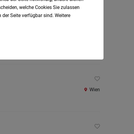
Oberpul
tscheiden, welche Cookies Sie zulassen
 der Seite verfügbar sind. Weitere
Oberwa
Rust
Österreic
Wien
Kärnte
Oberöst
Salzbu
Steier
Wien
Tirol
Vorarlb
Südtirol
Internatio