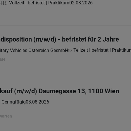
Vollzeit | befristet | Praktikum
02.08.2026
bH
disposition (m/w/d) - befristet für 2 Jahre
Teilzeit | befristet | Praktik
itary Vehicles Österreich GesmbH
HEN
kauf (m/w/d) Daumegasse 13, 1100 Wien
 | Geringfügig
03.08.2026
rwarten