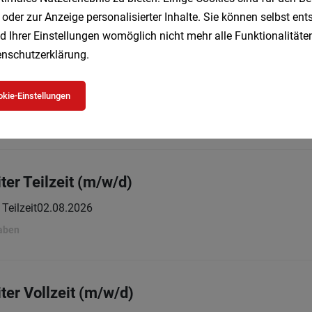
gaben
 oder zur Anzeige personalisierter Inhalte. Sie können selbst en
d Ihrer Einstellungen womöglich nicht mehr alle Funktionalitäten
nschutzerklärung
.
ter geringfügig oder Teilzeit (m/w/d)
kie-Einstellungen
Teilzeit | Geringfügig
02.08.2026
gaben
ter Teilzeit (m/w/d)
Teilzeit
02.08.2026
gaben
ter Vollzeit (m/w/d)