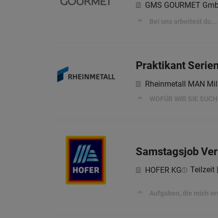
GMS GOURMET Gm
Bei uns arbeitest du...
Praktikant Serien
Rheinmetall MAN Mil
WOFÜR WIR SIE SUC
Samstagsjob Ver
Teilzeit
HOFER KG
Aufgaben, die mich e