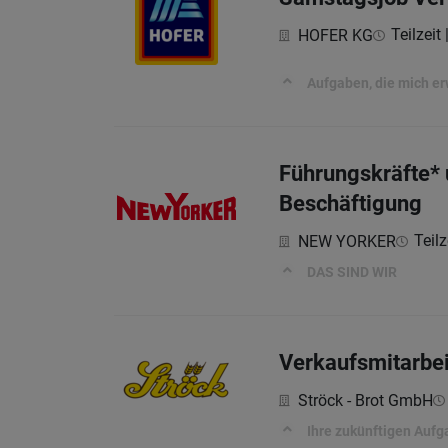
Teilzeit
HOFER KG
Aufgaben, die mich e
Führungskräfte* u
Beschäftigung
Teilz
NEW YORKER
DAS SIND WIR
Verkaufsmitarbei
Ströck - Brot GmbH
Ihre zukünftigen Auf