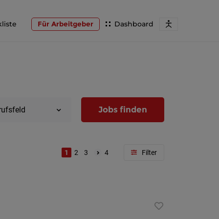
liste
Für Arbeitgeber
Dashboard
Jobs finden
rufsfeld
1
2
3
4
Region
Wien
Niederöst