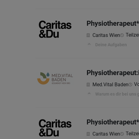
Physiotherapeut*
Teilze
Caritas Wien
Deine Aufgaben
Physiotherapeut:
Vo
Med.Vital Baden
Warum es dir bei uns 
Physiotherapeut*
Teilze
Caritas Wien