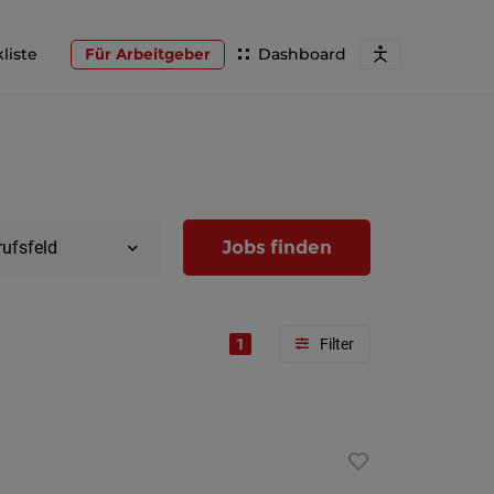
liste
Für Arbeitgeber
Dashboard
Jobs finden
rufsfeld
1
Region
Wien
Niederöst