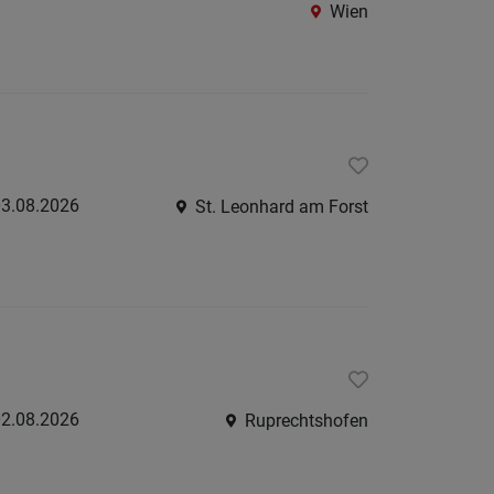
Wien
St.
Pölten-
Land
Tulln
Waidho
an
3.08.2026
St. Leonhard am Forst
der
Thaya
Waidho
an
der
Ybbs
2.08.2026
Ruprechtshofen
Wiener
Neusta