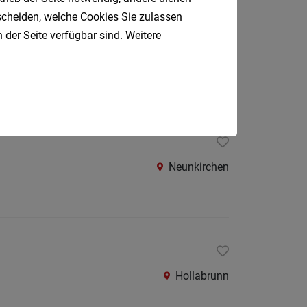
Oberpul
tscheiden, welche Cookies Sie zulassen
 der Seite verfügbar sind. Weitere
Oberwa
2.08.2026
Gmünd
Rust
Österreic
Kärnte
Oberöst
Salzbu
Neunkirchen
Steier
Tirol
Vorarlb
Südtirol
Hollabrunn
Internatio