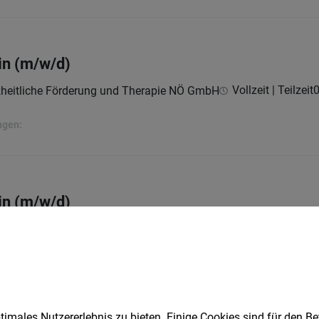
in (m/w/d)
Vollzeit | Teilzeit
0
nzheitliche Förderung und Therapie NÖ GmbH
ngen:
in (m/w/d)
Vollzeit | Teilzeit
0
nzheitliche Förderung und Therapie NÖ GmbH
t
imales Nutzererlebnis zu bieten. Einige Cookies sind für den Be