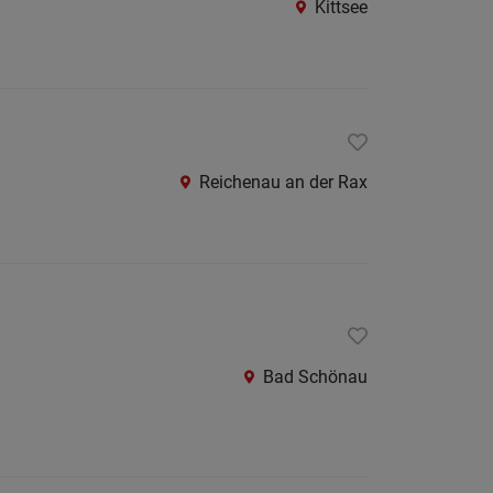
Kittsee
Amstet
Baden
bei
Wien
Bruck
Reichenau an der Rax
an
der
Leitha
Gmünd
Gänser
Bad Schönau
Hollab
Horn
Korneu