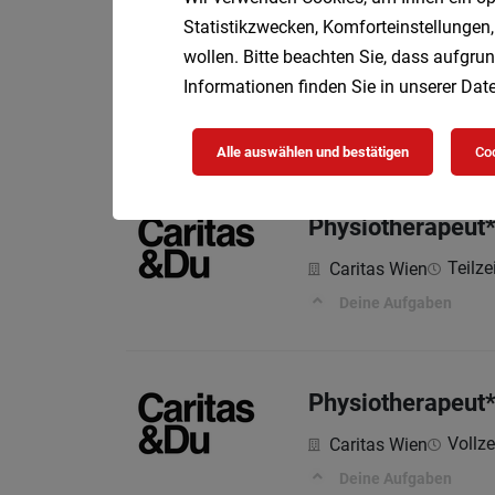
Statistikzwecken, Komforteinstellungen,
Physiotherapeut:
wollen. Bitte beachten Sie, dass aufgrun
Gesellschaft für ga
Informationen finden Sie in unserer
Date
Das solltest du mitbr
Alle auswählen und bestätigen
Coo
Physiotherapeut*
Teilze
Caritas Wien
Deine Aufgaben
Physiotherapeut*
Vollzei
Caritas Wien
Deine Aufgaben