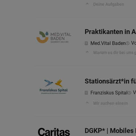
Deine Aufgaben
Praktikanten in 
Vo
Med.Vital Baden
Warum es dir bei uns 
Stationsärzt*in 
V
Franziskus Spital
Wir suchen eine/n
DGKP* | Mobiles 