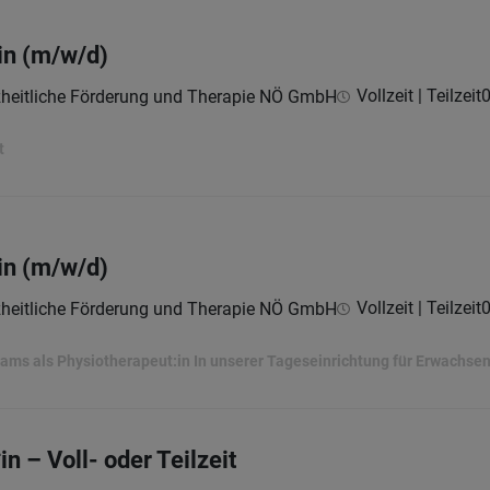
in (m/w/d)
Vollzeit | Teilzeit
0
nzheitliche Förderung und Therapie NÖ GmbH
t
in (m/w/d)
Vollzeit | Teilzeit
0
nzheitliche Förderung und Therapie NÖ GmbH
ams als Physiotherapeut:in In unserer Tageseinrichtung für Erwachse
n – Voll- oder Teilzeit