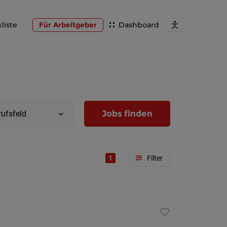
liste
Für Arbeitgeber
Dashboard
Jobs finden
rufsfeld
1
Region
Wien
Niederöst