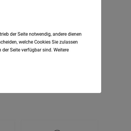
Krems
an
der
Donau
trieb der Seite notwendig, andere dienen
Krems-
tscheiden, welche Cookies Sie zulassen
Land
 der Seite verfügbar sind. Weitere
Lilienfe
P
Produktionsmitarbeiter
Melk
Fahrer
Marketing
Koch
Mistel
Mödlin
Neunki
Scheib
St.
Pölten