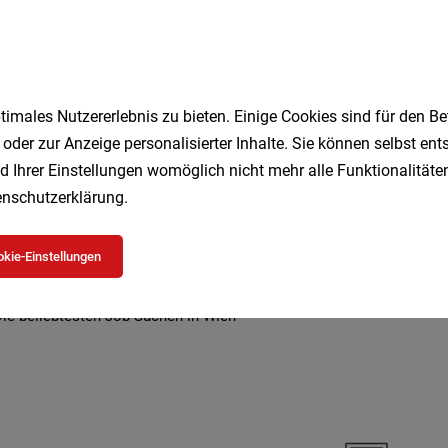
imales Nutzererlebnis zu bieten. Einige Cookies sind für den Be
 beliebtesten Jobs in Wien
 oder zur Anzeige personalisierter Inhalte. Sie können selbst en
d Ihrer Einstellungen womöglich nicht mehr alle Funktionalitäten
nschutzerklärung
.
Geringfügig
Kellner
Studenten
Vollzeit
DGK
Lagermitarbeiter
Kultur
Pflegeassistent
Teilzeit
kie-Einstellungen
Büro
Security
ie beliebtesten Job-Suchen in Wien