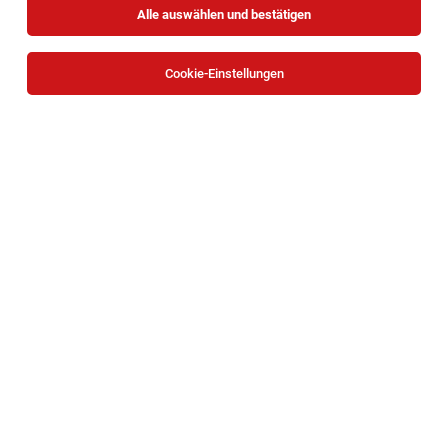
Alle auswählen und bestätigen
Sortieren
30 Jobs
Cookie-Einstellungen
OTA Operationstechnische*r Assistent*in | 35
h/Wo (m/w/d)
Wien
02.08.2026
Teilzeit
St. Anna Kinderspital
OTA - Operationstechnische Assistenz