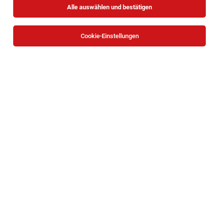
Alle auswählen und bestätigen
Cookie-Einstellungen
DGKP für den OP-Bereich oder OTA (m/w/d)
Wien
03.08.2026
Vollzeit | Teilzeit
Privatklinik Confraternität & Goldenes Kreuz
1
Speichere deine Suche als