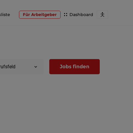
liste
Für Arbeitgeber
Dashboard
Jobs finden
rufsfeld
Region
Wien
Niederöst