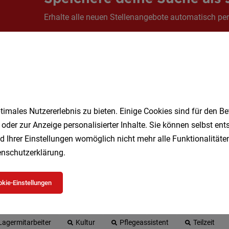
Erhalte alle neuen Stellenangebote automatisch per
Jetzt anlegen
imales Nutzererlebnis zu bieten. Einige Cookies sind für den Be
 oder zur Anzeige personalisierter Inhalte. Sie können selbst en
d Ihrer Einstellungen womöglich nicht mehr alle Funktionalitäten
nschutzerklärung
.
 beliebtesten Jobs in Wien
kie-Einstellungen
Geringfügig
Kellner
Studenten
DGKP
Vollzei
Lagermitarbeiter
Kultur
Pflegeassistent
Teilzeit