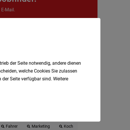
Krems
an
 E-Mail.
der
Donau
Krems-
Land
Lilienfe
trieb der Seite notwendig, andere dienen
Melk
tscheiden, welche Cookies Sie zulassen
Mistel
 der Seite verfügbar sind. Weitere
Mödlin
Neunki
Scheib
St.
t
Produktionsmitarbeiter
Pölten
Fahrer
Marketing
Koch