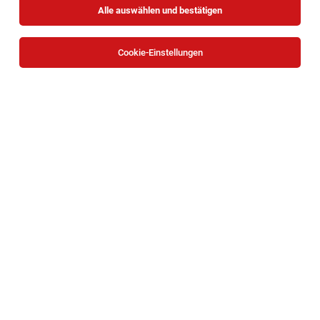
Alle auswählen und bestätigen
Cookie-Einstellungen
Notfallsanitäter:innen
Wien
02.08.2026
Vollzeit
Wiener Rotes Kreuz
Gründe, zum Wiener Roten Kreuz zu kommen:
1