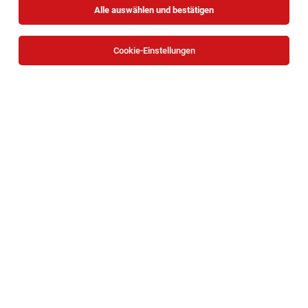
Alle auswählen und bestätigen
Cookie-Einstellungen
Mitarbeiter Kassa (m/w/d), 20 - 30
Std./Woche
Wien
05.08.2026
Teilzeit
INTERSPAR GmbH
Allgemeines