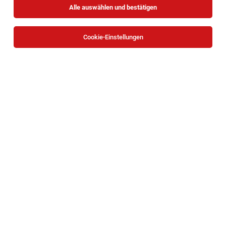
Alle auswählen und bestätigen
Sortieren
30 Jobs
Cookie-Einstellungen
Sozialpädagog*in/Behindertenbetreuer*in |
Schule am Himmel
Wien
03.08.2026
Teilzeit
Caritas Wien
Deine Aufgaben
1