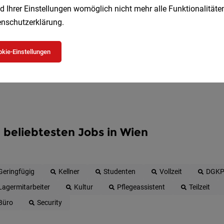
d Ihrer Einstellungen womöglich nicht mehr alle Funktionalitäten
Jetzt anlegen
nschutzerklärung
.
kie-Einstellungen
 beliebtesten Jobs in Wien
Geringfügig
Kellner
Studenten
Vollzeit
DGK
Lagermitarbeiter
Kultur
Pflegeassistent
Teilzeit
Büro
Security