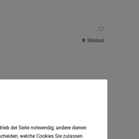
Krems
an
der
Donau
Krems-
Gmünd
Land
Lilienfe
Melk
Mistel
Mödlin
Neunki
Scheib
Jobfinder.
St.
trieb der Seite notwendig, andere dienen
 E-Mail.
Pölten
tscheiden, welche Cookies Sie zulassen