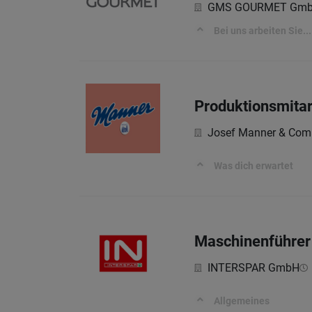
GMS GOURMET Gm
Bei uns arbeiten Sie...
Produktionsmitar
Josef Manner & Com
Was dich erwartet
Maschinenführer 
INTERSPAR GmbH
Allgemeines