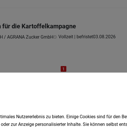
n für die Kartoffelkampagne
Vollzeit | befristet
03.08.2026
H / AGRANA Zucker GmbH
1
Speichere deine Suche als 
imales Nutzererlebnis zu bieten. Einige Cookies sind für den Be
Erhalte alle neuen Stellenangebote automatisch per
 oder zur Anzeige personalisierter Inhalte. Sie können selbst en