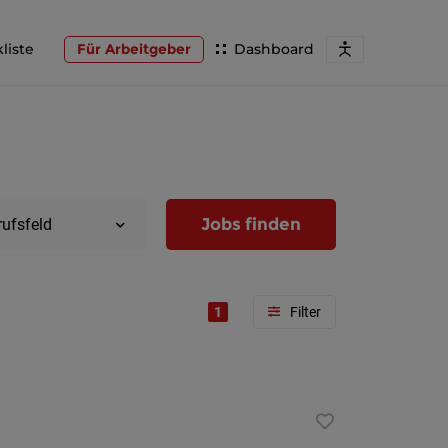
liste
Für Arbeitgeber
Dashboard
Jobs finden
rufsfeld
1
Region
Wien
Niederöst