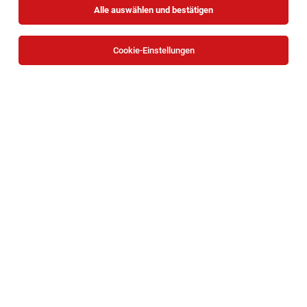
Alle auswählen und bestätigen
Cookie-Einstellungen
Mitarbeiter:in für Wohnbegleitung
Maria Ponsee
06.08.2026
Vollzeit | Teilzeit
BALANCE Leben ohne Barrieren GmbH
Wir suchen eine Mitarbeiter:in für Wohnbegleitung in Maria
Ponsee (Nähe Zwentendorf).
1