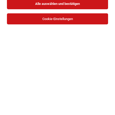
Alle auswählen und bestätigen
Sortieren
30 Jobs
Cookie-Einstellungen
Fach*ärztinnen für Pulmologie / Innere
Medizin (Karenzvertretung)
Wien
06.08.2026
Vollzeit | Teilzeit
Franziskus Spital
Internist:in (m/w/d) für unser Health Mobil