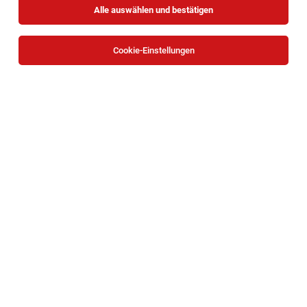
Alle auswählen und bestätigen
Cookie-Einstellungen
Nebenberufliche Lehrkraft für Englisch, Ethik
und Sport (26/07/AWZ)
Wien
04.08.2026
Teilzeit | Freelancer, Projektarbeit
Fonds Soziales Wien
Vortragende/r für die Ausbildung zum/zur
Gebärdensprachdolmetscher:in (26/5/AWZ)
Wien
04.08.2026
Freelancer, Projektarbeit