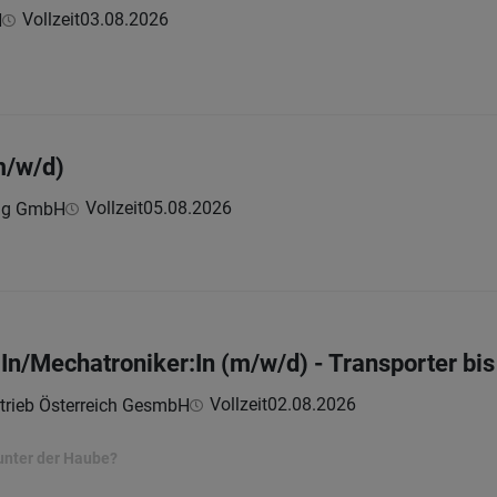
Vollzeit
03.08.2026
H
m/w/d)
Vollzeit
05.08.2026
ing GmbH
n/Mechatroniker:In (m/w/d) - Transporter bis
Vollzeit
02.08.2026
trieb Österreich GesmbH
unter der Haube?