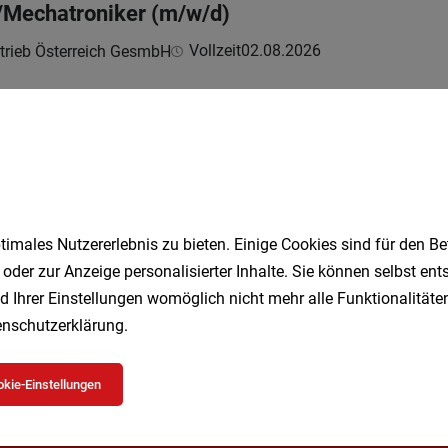
Mechatroniker (m/w/d)
Vollzeit
02.08.2026
trieb Österreich GesmbH
unter der Haube?
In/Mechatroniker:In (m/w/d)
Vollzeit
31.07.2026
imales Nutzererlebnis zu bieten. Einige Cookies sind für den Be
trieb Österreich GesmbH
 oder zur Anzeige personalisierter Inhalte. Sie können selbst en
unter der Haube?
d Ihrer Einstellungen womöglich nicht mehr alle Funktionalitäten
nschutzerklärung
.
1
kie-Einstellungen