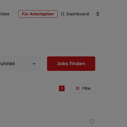
liste
Für Arbeitgeber
Dashboard
Jobs finden
rufsfeld
1
Region
Wien
Niederöst