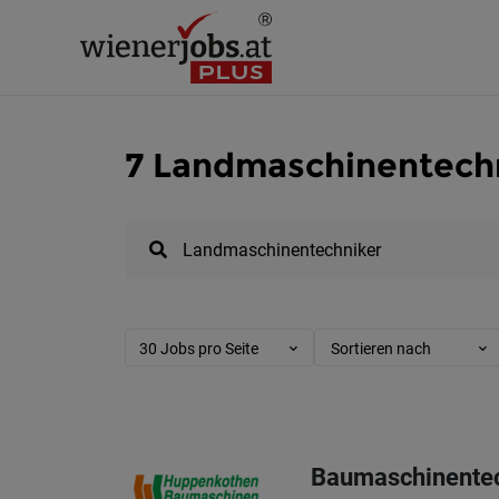
7 Landmaschinentechn
30 Jobs pro Seite
Sortieren nach
Baumaschinentec