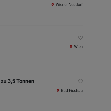
Wiener Neudorf
Amstet
Baden
bei
Wien
Bruck
an
Wien
der
Leitha
Gmünd
Gänser
 zu 3,5 Tonnen
Hollab
Bad Fischau
Horn
Korneu