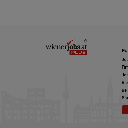
Fü
Jo
Fi
Job
Bl
Bel
Bru