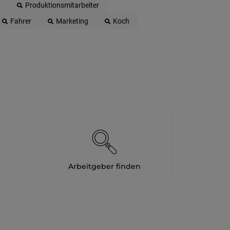
P
Produktionsmitarbeiter
Oberpul
Fahrer
Marketing
Koch
Oberwa
Rust
Österreic
Kärnte
Oberöst
Salzbu
Steier
Tirol
Arbeitgeber finden
Vorarlb
Südtirol
Internatio