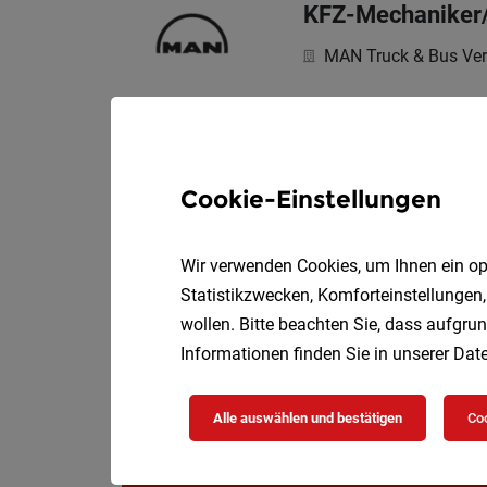
KFZ-Mechaniker/
MAN Truck & Bus Ver
Lust auf echte Power 
Cookie-Einstellungen
KFZ-Mechaniker:
Wir verwenden Cookies, um Ihnen ein opt
MAN Truck & Bus Ver
Statistikzwecken, Komforteinstellungen,
Lust auf echte Power 
wollen. Bitte beachten Sie, dass aufgrun
Informationen finden Sie in unserer
Date
Alle auswählen und bestätigen
Coo