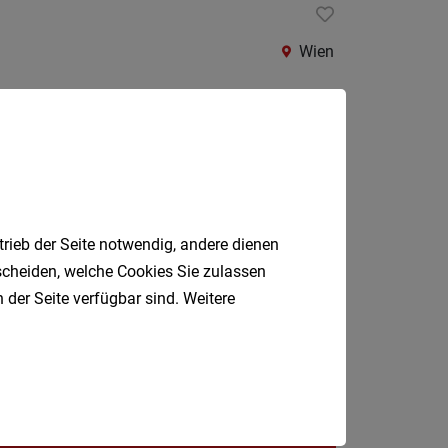
St.
Pölten-
Wien
Land
Tulln
Waidho
an
der
Thaya
trieb der Seite notwendig, andere dienen
Schwechat
Waidho
tscheiden, welche Cookies Sie zulassen
an
 der Seite verfügbar sind. Weitere
der
Ybbs
Wiener
Neusta