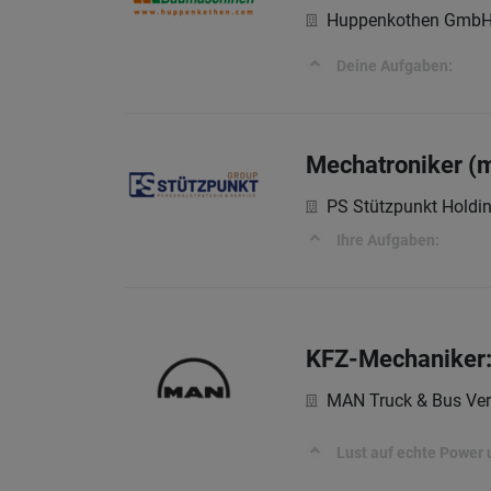
Huppenkothen Gmb
Deine Aufgaben:
Mechatroniker (
PS Stützpunkt Hold
Ihre Aufgaben:
KFZ-Mechaniker:I
MAN Truck & Bus Ver
Lust auf echte Power 